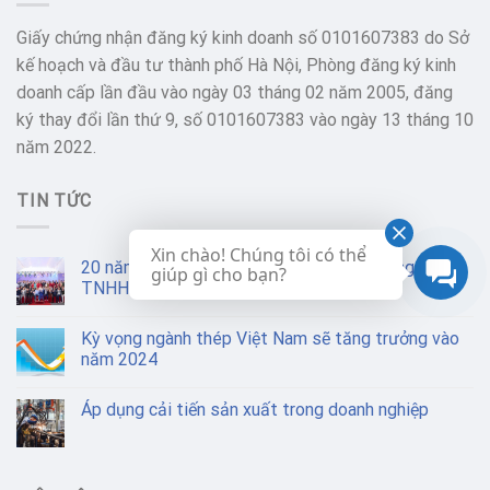
Giấy chứng nhận đăng ký kinh doanh số 0101607383 do Sở
kế hoạch và đầu tư thành phố Hà Nội, Phòng đăng ký kinh
doanh cấp lần đầu vào ngày 03 tháng 02 năm 2005, đăng
ký thay đổi lần thứ 9, số 0101607383 vào ngày 13 tháng 10
năm 2022.
TIN TỨC
Xin chào! Chúng tôi có thể
20 năm: Hành trình kiến tạo giá trị của Công ty
giúp gì cho bạn?
TNHH Cơ khí Chung Sơn
Kỳ vọng ngành thép Việt Nam sẽ tăng trưởng vào
năm 2024
Áp dụng cải tiến sản xuất trong doanh nghiệp