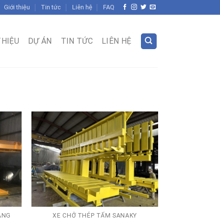
Giới thiệu
Tin tức
Liên hệ
FAQ
THIỆU
DỰ ÁN
TIN TỨC
LIÊN HỆ
ÂNG
XE CHỞ THÉP TẤM SANAKY