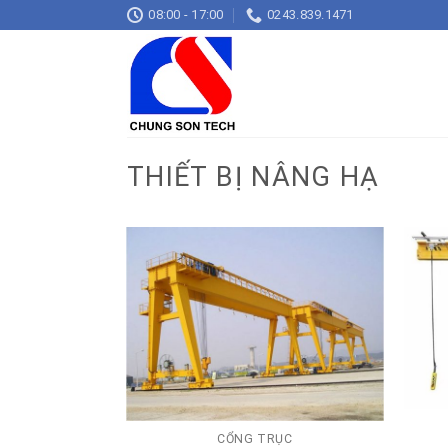
Skip
08:00 - 17:00
0243.839.1471
to
content
THIẾT BỊ NÂNG HẠ
CỔNG TRỤC