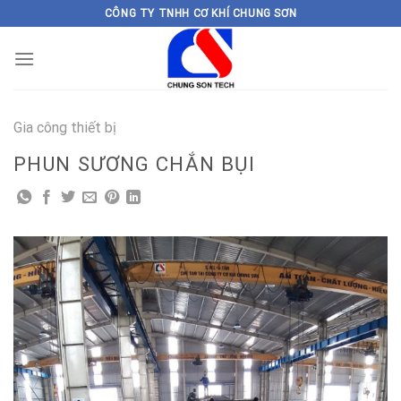
Skip
CÔNG TY TNHH CƠ KHÍ CHUNG SƠN
to
content
Gia công thiết bị
PHUN SƯƠNG CHẮN BỤI