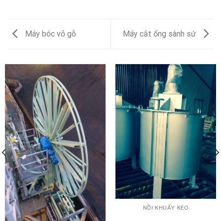
Máy bóc vỏ gỗ
Máy cắt ống sành sứ
NỒI KHUẤY KEO