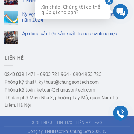
TNHH Cơ khí Chung Sơn
Xin chào! Chúng tôi có thể
giúp gì cho bạn?
Kỳ vọng ngành thép Việt Nam sẽ tăng trưởng vào
năm 2024
Áp dụng cải tiến sản xuất trong doanh nghiệp
LIÊN HỆ
0243.839.1471 -
0983.721.964 -
0984.953.723
Phòng kỹ thuật:
kythuat@chungsontech.com
Phòng kế toán:
ketoan@chungsontech.com
Tổ dân phố Miêu Nha 3, phường Tây Mỗ, quận Nam Từ
Liêm, Hà Nội
GIỚI THIỆU
TIN TỨC
LIÊN HỆ
FAQ
Công ty TNHH Cơ khí Chung Sơn 2026 ©